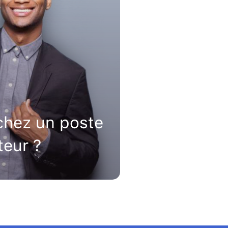
chez un poste
teur ?