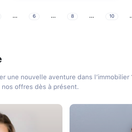
…
…
…
6
8
10
e
 une nouvelle aventure dans l’immobilier 
nos offres dès à présent.