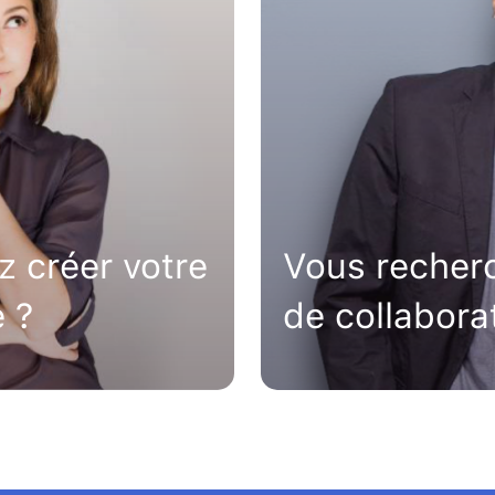
z créer votre
Vous recher
 ?
de collabora