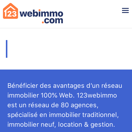
Skip
Skip
to
to
primary
main
navigation
content
Vous souhaitez travailler dans
une de nos agences ?
Bénéficier des avantages d’un réseau
immobilier 100% Web. 123webimmo
est un réseau de 80 agences,
spécialisé en immobilier traditionnel,
immobilier neuf, location & gestion.