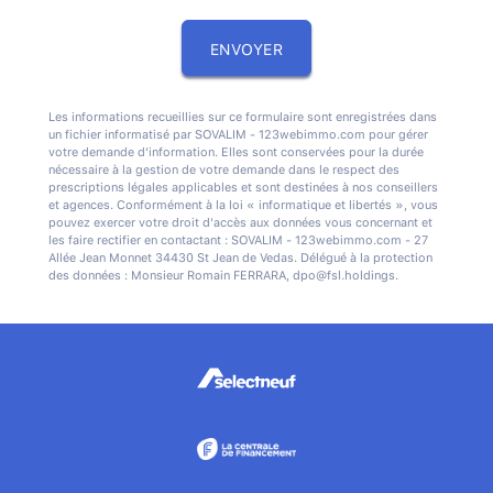
Les informations recueillies sur ce formulaire sont enregistrées dans
un fichier informatisé par SOVALIM - 123webimmo.com pour gérer
votre demande d'information. Elles sont conservées pour la durée
nécessaire à la gestion de votre demande dans le respect des
prescriptions légales applicables et sont destinées à nos conseillers
et agences. Conformément à la loi « informatique et libertés », vous
pouvez exercer votre droit d'accès aux données vous concernant et
les faire rectifier en contactant : SOVALIM - 123webimmo.com - 27
Allée Jean Monnet 34430 St Jean de Vedas. Délégué à la protection
des données : Monsieur Romain FERRARA, dpo@fsl.holdings.